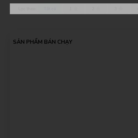
Lọc theo:
Tất cả
1
2
3
SẢN PHẨM BÁN CHẠY