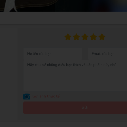
Gửi ảnh thực tế
GỬI