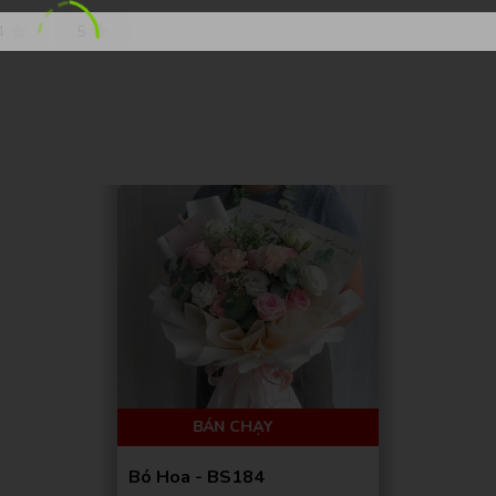
4
5
TRÊN 300 ĐƠN
BÁN CHẠY
Bó Hoa - BS184