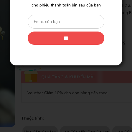
cho phiếu thanh toán lần sau của bạn
- Giảm Tiếp 3% Cho Đơn Hàng Bạn Tạo ONLINE Lần Thứ 2
Hàng Bạn Tạo ONLINE Lần Thứ 6 Và 10% Cho Đơn Hàng B
ONLINE Lần Thứ 12.
- Miễn Phí Giao Khu Vực Nội Thành
- Giao Gấp Trong Vòng 2 Giờ
- Cam Kết 100% Hoàn Lại Tiền Nếu Bạn Không Hài Lòng
- Cam Kết Hoa Tươi Trên 3 Ngày
QUÀ TẶNG & KHUYẾN MÃI
Voucher Giảm 10% cho đơn hàng tiếp theo
Thuộc tính: