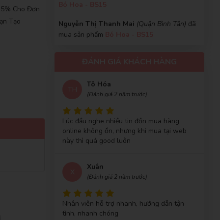
Thanh Huy
Bó Hoa - BS15
TH
, 5% Cho Đơn
(Đánh giá 2 năm trước)
ạn Tạo
Nguyễn Thị Thanh Mai
(Quận Bình Tân)
đã
mua sản phẩm
Bó Hoa - BS15
Chất lượng sản phẩm tuyệt vời.Mọi người
nên mua nhé
Trần Thị Mỹ Hạnh
(Huyện Củ Chi)
đã mua
ĐÁNH GIÁ KHÁCH HÀNG
sản phẩm
Bó Hoa - BS15
Trần Thị Bích Trâm
(Quận 6)
đã mua sản
Tô Hóa
TH
phẩm
Bó Hoa - BS15
(Đánh giá 2 năm trước)
Hoài Nam
(Huyện Nhơn Trạch)
đã mua sản
Lúc đầu nghe nhiều tin đồn mua hàng
phẩm
Bó Hoa - BS15
online không ổn, nhưng khi mua tại web
này thì quá good luôn
Lê Thị Minh Phượng
(Huyện Nghĩa Đàn)
đã
mua sản phẩm
Bó Hoa - BS15
Xuân
X
Nguyễn Hoàng Tố My
(Quận 7)
đã mua sản
(Đánh giá 2 năm trước)
phẩm
Bó Hoa - BS15
Nguyễn Văn Thường
Nhân viên hỗ trợ nhanh, hướng dẫn tận
(Huyện Nhà Bè)
đã
tình, nhanh chóng
mua sản phẩm
Bó Hoa - BS15