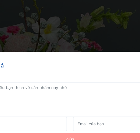
 thông tin
iá
GỬI