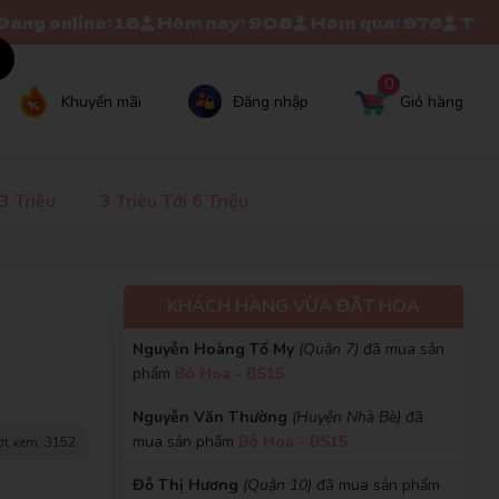
Nguyễn Thị Thanh Mai
(Quận Bình Tân)
đã
: 18
Hôm nay: 908
Hôm qua: 976
Tổng truy cập:
Sản phẩm đẹp mắt. Đúng gu mình nhé
mua sản phẩm
Bó Hoa - BS15
×
Trần Thị Mỹ Hạnh
(Huyện Củ Chi)
đã mua
0
Khuyến mãi
Đăng nhập
Giỏ hàng
sản phẩm
Bó Hoa - BS15
Tuấn Anh
TA
Trần Thị Bích Trâm
(Quận 6)
đã mua sản
(Đánh giá 2 năm trước)
phẩm
Bó Hoa - BS15
 3 Triệu
3 Triệu Tới 6 Triệu
Chuyên nghiệp lắm
Hoài Nam
(Huyện Nhơn Trạch)
đã mua sản
phẩm
Bó Hoa - BS15
Lê Thị Minh Phượng
(Huyện Nghĩa Đàn)
đã
KHÁCH HÀNG VỪA ĐẶT HOA
mua sản phẩm
Bó Hoa - BS15
Cẩm Tú
CT
(Đánh giá 2 năm trước)
Nguyễn Hoàng Tố My
(Quận 7)
đã mua sản
phẩm
Bó Hoa - BS15
Hàng xin sò nha mọi người nên mua giao
Nguyễn Văn Thường
(Huyện Nhà Bè)
đã
hàng nhanh ủng hộ shop 5 sao
mua sản phẩm
Bó Hoa - BS15
t xem: 3152
Đỗ Thị Hương
(Quận 10)
đã mua sản phẩm