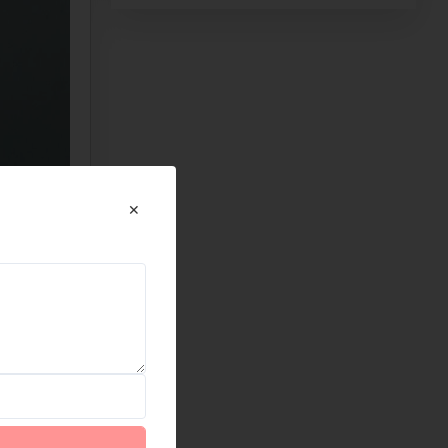
Kim Anh
KA
(Đánh giá 2 năm trước)
Mọi người đến thử nhé, hàng bên đây đúng
đẹp, chất lượng và giá tốt
Hữu Trọng
HT
(Đánh giá 2 năm trước)
Lần đầu đến nhưng rất hài lòng về cung
cách phục vụ tại đây
Trung Đức
TĐ
(Đánh giá 2 năm trước)
chất lượng number 1