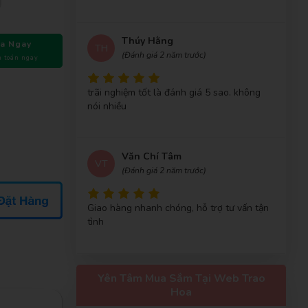
Đỗ Thị Hương
(Quận 10)
đã mua sản phẩm
Bó Hoa - BS15
Thúy Hằng
a Ngay
TH
(Đánh giá 2 năm trước)
 toán ngay
Nguyễn Thị Thanh Mai
(Quận Bình Tân)
đã
mua sản phẩm
Bó Hoa - BS15
trãi nghiệm tốt là đánh giá 5 sao. không
Trần Thị Mỹ Hạnh
(Huyện Củ Chi)
đã mua
nói nhiều
sản phẩm
Bó Hoa - BS15
Trần Thị Bích Trâm
(Quận 6)
đã mua sản
Văn Chí Tâm
phẩm
Bó Hoa - BS15
VT
(Đánh giá 2 năm trước)
Giao hàng nhanh chóng, hỗ trợ tư vấn tận
tình
Minh Quân Hoàng
Yên Tâm Mua Sắm Tại Web Trao
MH
(Đánh giá 2 năm trước)
Hoa