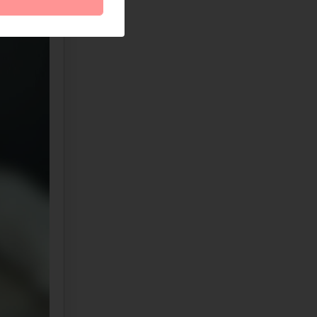
Hải Thương
HT
(Đánh giá 2 năm trước)
Sản phẩm đúng như hình chất lượng ổn
nên mua nha
Như Ý Nguyễn
NN
(Đánh giá 2 năm trước)
Ở đây săn sale thích cực, mấy mẫu mới về
liên tục
Vũ Hoàng
VH
(Đánh giá 2 năm trước)