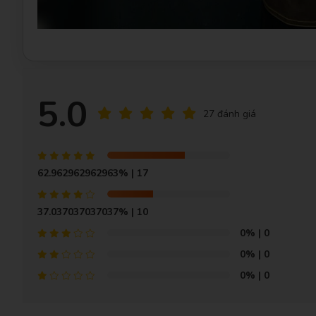
5.0
27 đánh giá
62.962962962963%
| 17
37.037037037037%
| 10
0%
| 0
0%
| 0
0%
| 0