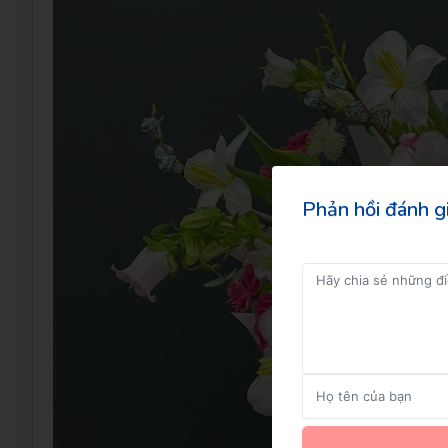
Đăng kí để nhận
Phản hồi đánh g
GỬI NGAY