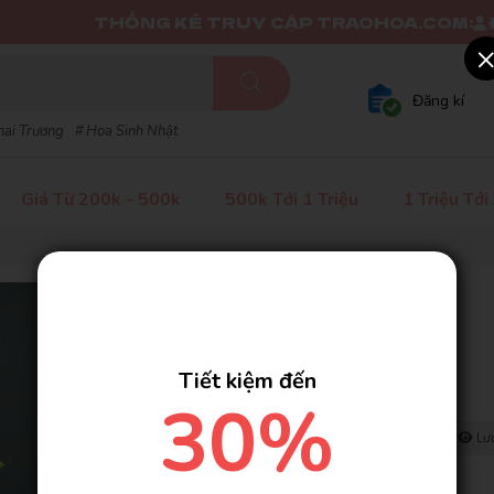
HỐNG KÊ TRUY CẬP TRAOHOA.COM:
Đang online
Đăng kí
hai Trương
Hoa Sinh Nhật
Giá Từ 200k - 500k
500k Tới 1 Triệu
1 Triệu Tới
Bó Hoa - BS15
SKU:
BS155
( 27 đánh giá )
Tiết kiệm đến
Liên hệ
30%
Có
68
người đang xem cùng bạn
Lượt mua: 40
Lượ
Đặt mua tại đây để nhận được các ưu đãi: