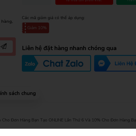
và mua sản phẩm khác
Thanh
Các mã giảm giá có thể áp dụng:
t hàng,
Giảm 10%
Liên hệ đặt hàng nhanh chóng qua
ính sách chung
 thông tin
5% Cho Đơn Hàng Bạn Tạo ONLINE Lần Thứ 6 Và 10% Cho Đơn Hàng Bạ