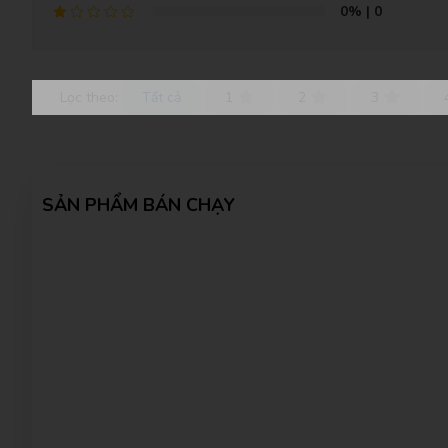
0%
| 0
Lọc theo:
Tất cả
1
2
3
SẢN PHẨM BÁN CHẠY