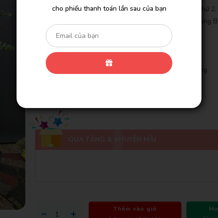
cho phiếu thanh toán lần sau của bạn
- Giảm Tiếp 3% Cho Đơn Hàng Bạn Tạo ONLINE Lần Thứ 2
Hàng Bạn Tạo ONLINE Lần Thứ 6 Và 10% Cho Đơn Hàng B
ONLINE Lần Thứ 12.
- Miễn Phí Giao Khu Vực Nội Thành
- Giao Gấp Trong Vòng 2 Giờ
- Cam Kết 100% Hoàn Lại Tiền Nếu Bạn Không Hài Lòng
- Hoa tươi nhập khẩu
- Cam Kết Hoa Tươi Trên 3 Ngày
QUÀ TẶNG & KHUYẾN MÃI
Thêm vào giỏ
Mu