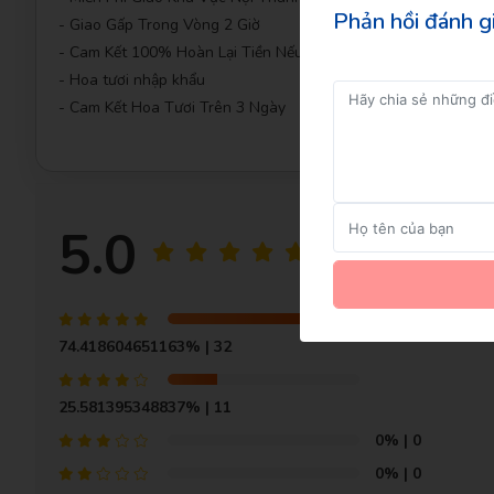
Phản hồi đánh g
- Giao Gấp Trong Vòng 2 Giờ
- Cam Kết 100% Hoàn Lại Tiền Nếu Bạn Không Hài Lòng
- Hoa tươi nhập khẩu
- Cam Kết Hoa Tươi Trên 3 Ngày
5.0
GỬI NGAY
43 đánh giá
74.418604651163%
| 32
25.581395348837%
| 11
0%
| 0
0%
| 0