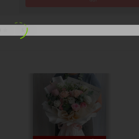
GỬI
4
5