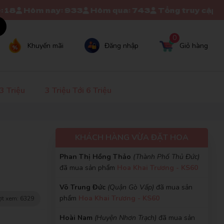
phẩm
Hoa Khai Trương - KS60
ôm nay: 933
Hôm qua: 743
Tổng truy cập: 100K+
Giao hàng nhanh lắm ạ, giao đủ hàng
×
không thiếu, mình săn được giá sales quá
Phan Nguyễn Phương Linh
(Quận 12)
đã
hời ❤
0
mua sản phẩm
Hoa Khai Trương - KS60
Khuyến mãi
Đăng nhập
Giỏ hàng
Diệu Liên
Trần Thị Mỹ Hạnh
(Huyện Củ Chi)
đã mua
DL
(Đánh giá 2 năm trước)
sản phẩm
Hoa Khai Trương - KS60
Lê Thị Minh Phượng
(Huyện Nghĩa Đàn)
đã
 3 Triệu
3 Triệu Tới 6 Triệu
Bên đây làm việc tận tâm, nhân viên nhiệt
mua sản phẩm
Hoa Khai Trương - KS60
tình
Nguyễn Thùy Trang
(Quận Tân Bình)
đã mua
sản phẩm
Hoa Khai Trương - KS60
KHÁCH HÀNG VỪA ĐẶT HOA
Thanh Việt
TV
Phan Thị Hồng Thảo
(Thành Phố Thủ Đức)
(Đánh giá 2 năm trước)
đã mua sản phẩm
Hoa Khai Trương - KS60
hơi bị xịn xò. khách trung thành luôn
Võ Trung Đức
(Quận Gò Vấp)
đã mua sản
phẩm
Hoa Khai Trương - KS60
t xem: 6329
Hoài Nam
(Huyện Nhơn Trạch)
đã mua sản
phẩm
Hoa Khai Trương - KS60