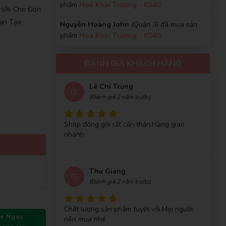
Cẩm Tú
CT
, 5% Cho Đơn
(Đánh giá 2 năm trước)
Nguyễn Hoàng John
(Quận 3)
đã mua sản
ạn Tạo
phẩm
Hoa Khai Trương - KS60
Chất lượng tốt đóng gói hàng kĩ giao
Phan Nguyễn Phương Linh
(Quận 12)
đã
nhanh tầm 2-3 ngày là có:rồi))
mua sản phẩm
Hoa Khai Trương - KS60
ĐÁNH GIÁ KHÁCH HÀNG
Trần Thị Mỹ Hạnh
(Huyện Củ Chi)
đã mua
Lê Chí Trung
sản phẩm
Hoa Khai Trương - KS60
LT
(Đánh giá 2 năm trước)
Lê Thị Minh Phượng
(Huyện Nghĩa Đàn)
đã
mua sản phẩm
Hoa Khai Trương - KS60
Shop đóng gói rất cẩn thận.Hàng giao
nhanh
Nguyễn Thùy Trang
(Quận Tân Bình)
đã mua
sản phẩm
Hoa Khai Trương - KS60
Thu Giang
Phan Thị Hồng Thảo
(Thành Phố Thủ Đức)
TG
(Đánh giá 2 năm trước)
đã mua sản phẩm
Hoa Khai Trương - KS60
Võ Trung Đức
(Quận Gò Vấp)
đã mua sản
Chất lượng sản phẩm tuyệt vời.Mọi người
phẩm
Hoa Khai Trương - KS60
a Ngay
nên mua nhé