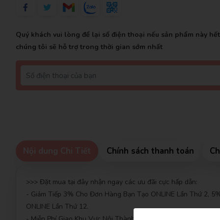
Quý khách vui lòng để lại số điện thoại nếu sản phẩm này hế
chúng tôi sẽ hỗ trợ trong thời gian sớm nhất
Nội dung Chi Tiết
Chính sách thanh toán
Ch
Đăng kí để nhận
>>> Đặt mua tại đây nhận ngay các ưu đãi cực hấp dẫn:
- Giảm Tiếp 3% Cho Đơn Hàng Bạn Tạo ONLINE Lần Thứ 2, 
ONLINE Lần Thứ 12.
- Miễn Phí Giao Khu Vực Nội Thành