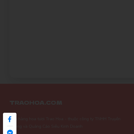
TRAOHOA.COM
Cửa hàng hoa tươi Trao Hoa - thuộc công ty TNHH Truyền
Thông và Quảng Cáo Siêu Kinh Doanh