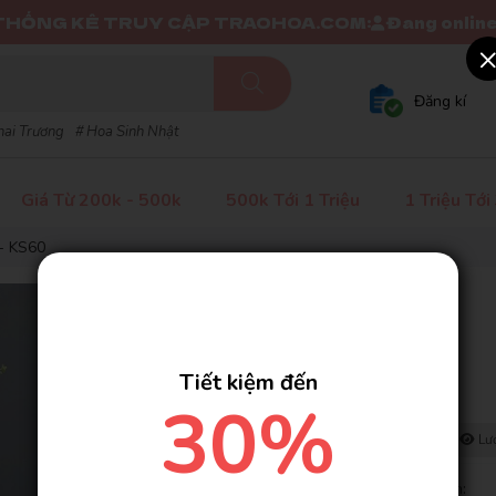
KÊ TRUY CẬP TRAOHOA.COM:
Đang online: 18
H
Đăng kí
hai Trương
Hoa Sinh Nhật
Giá Từ 200k - 500k
500k Tới 1 Triệu
1 Triệu Tới
- KS60
Hoa Khai Trương - KS60
SKU:
KS60
( 43 đánh giá )
Tiết kiệm đến
Liên hệ
30%
Có
53
người đang xem cùng bạn
Lượt mua: 78
Lượ
>>> Đặt mua tại đây nhận ngay các ưu đãi cực hấp dẫn: