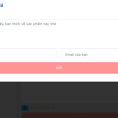
iá
GỬI
Gửi ảnh thực tế