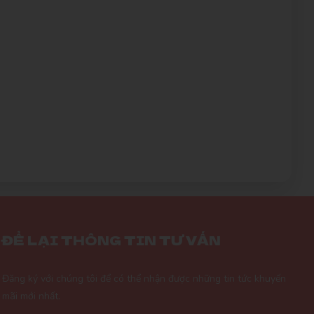
ẠY
Nguyễn Tùng Dương
N
(Đánh giá 2 năm trước)
Càng mua nhiều càng thấy thích nhiều
luôn. Hihi Cho 5 sao
Nguyễn Bích Ngọc
NN
(Đánh giá 2 năm trước)
Nhân viên phục vụ chu đáo, nhanh chóng
lắm luôn
ĐỂ LẠI THÔNG TIN TƯ VẤN
Duyên Phan
Đăng ký với chúng tôi để có thể nhận được những tin tức khuyến
DP
(Đánh giá 2 năm trước)
mãi mới nhất.