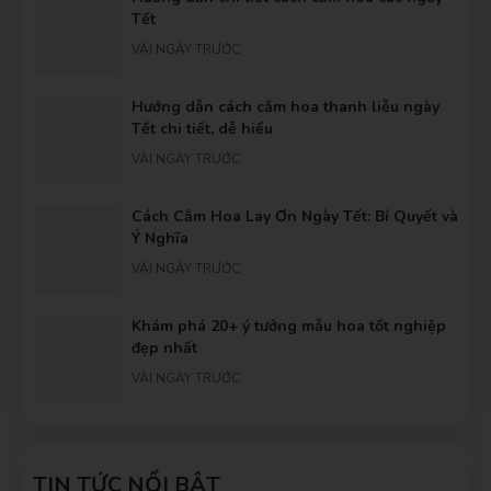
Tết
VÀI NGÀY TRƯỚC
Hướng dẫn cách cắm hoa thanh liễu ngày
Tết chi tiết, dễ hiểu
VÀI NGÀY TRƯỚC
Cách Cắm Hoa Lay Ơn Ngày Tết: Bí Quyết và
Ý Nghĩa
VÀI NGÀY TRƯỚC
Khám phá 20+ ý tưởng mẫu hoa tốt nghiệp
đẹp nhất
VÀI NGÀY TRƯỚC
Gợi ý những bó hoa cầu hôn dành tặng
người yêu ý nghĩa nhất
TIN TỨC NỔI BẬT
VÀI NGÀY TRƯỚC