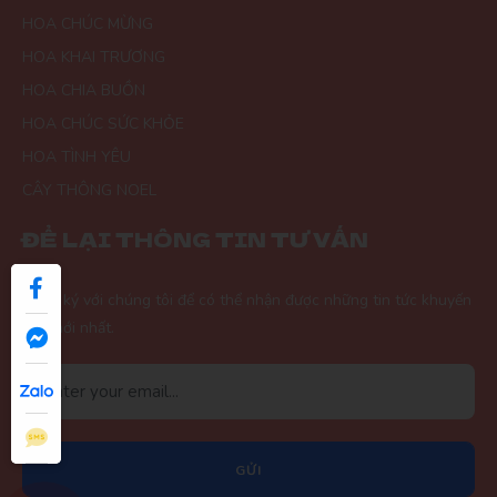
HOA CHÚC MỪNG
HOA KHAI TRƯƠNG
HOA CHIA BUỒN
HOA CHÚC SỨC KHỎE
HOA TÌNH YÊU
CÂY THÔNG NOEL
ĐỂ LẠI THÔNG TIN TƯ VẤN
Đăng ký với chúng tôi để có thể nhận được những tin tức khuyến
mãi mới nhất.
GỬI