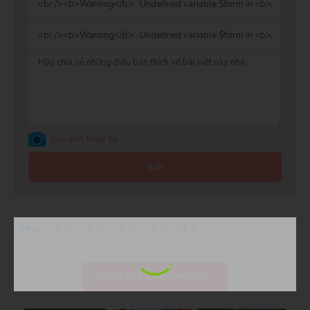
Gửi ảnh thực tế
GỬI
Tất cả
1
2
3
4
5
XEM TẤT CẢ ĐÁNH GIÁ