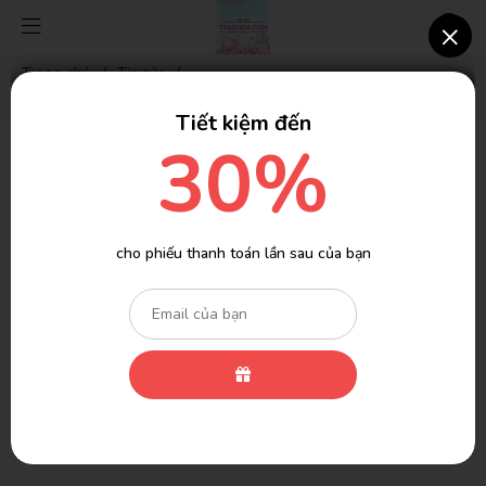
×
Trang chủ
/
Tin tức
/
LỰA CHỌN HOA CHO SỰ KIỆN CÔNG CỘNG
Tiết kiệm đến
30%
LỰA CHỌN HOA CHO SỰ KIỆN CÔNG
CỘNG
Vài ngày trước
Lượt xem: 2905
Tin tức
cho phiếu thanh toán lần sau của bạn
(Có 145 người đang xem cùng bạn)
Sự kiện công cộng thường diễn ra khá phổ biến trong cuộc sống.
Cho dù đó là lễ hội thường niên, buổi triển lãm nghệ thuật, buổi
hòa nhạc ngoài trời … , thì hoa luôn đóng một vai trò quan trọng
trong việc tạo không gian ấm áp và tôn vinh các sự kiện này.
Trong bài viết này, chúng ta sẽ tìm hiểu về cách lựa chọn hoa
cho sự kiện công cộng để tạo nên một không gian đẹp và thú vị.