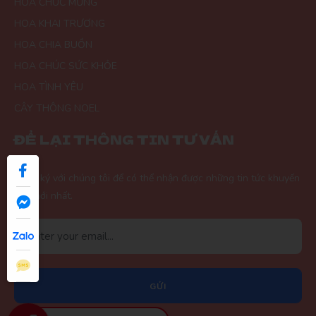
HOA CHÚC MỪNG
HOA KHAI TRƯƠNG
HOA CHIA BUỒN
HOA CHÚC SỨC KHỎE
HOA TÌNH YÊU
CÂY THÔNG NOEL
ĐỂ LẠI THÔNG TIN TƯ VẤN
Đăng ký với chúng tôi để có thể nhận được những tin tức khuyến
mãi mới nhất.
GỬI