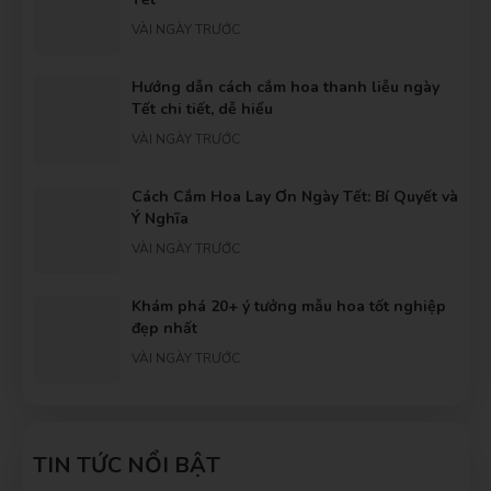
VÀI NGÀY TRƯỚC
Hướng dẫn cách cắm hoa thanh liễu ngày
Tết chi tiết, dễ hiểu
VÀI NGÀY TRƯỚC
Cách Cắm Hoa Lay Ơn Ngày Tết: Bí Quyết và
Ý Nghĩa
VÀI NGÀY TRƯỚC
Khám phá 20+ ý tưởng mẫu hoa tốt nghiệp
đẹp nhất
VÀI NGÀY TRƯỚC
Gợi ý những bó hoa cầu hôn dành tặng
người yêu ý nghĩa nhất
TIN TỨC NỔI BẬT
VÀI NGÀY TRƯỚC