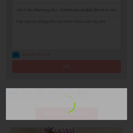
Gửi ảnh thực tế
GỬI
Tất cả
1
2
3
4
5
XEM TẤT CẢ ĐÁNH GIÁ