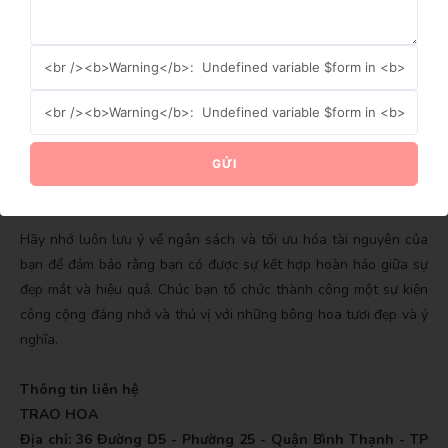
Cuối cùng, hãy xem xét ngân sách cho sự kiện công cộng. Hãy
GỬI NGAY
đảm bảo bạn hiểu rõ các chi phí và chọn loại hoa phù hợp với
ngân sách của bạn.Trong việc lựa chọn hoa cho sự kiện công
cộng, sự khảo sát và lựa chọn cẩn thận sẽ giúp tạo ra một không
GỬI
gian ấm áp và thú vị cho mọi người tham dự.
Hãy nhớ luôn lưu ý về ngân sách và tối ưu hóa tài nguyên của
bạn để đảm bảo rằng bạn có được sự kết hợp hoàn hảo giữa sự
đẹp mắt và hiệu quả. Chúc bạn tổ chức thành công một sự kiện
công cộng đáng nhớ và thú vị với những bông hoa tươi đẹp và ý
nghĩa.
Thông tin liên hệ
TRAO HOA
Địa chỉ: 36 Đường D5 - Phường 25 - Quận Bình Thạnh - TP