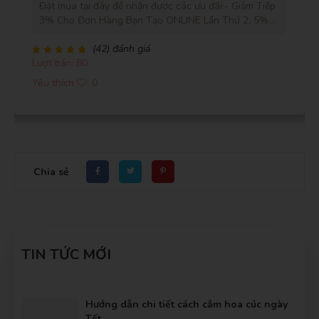
ợc các ưu đãi:- Giảm Tiếp
Đặt mua tại đây để nhận được 
 ONLINE Lần Thứ 2, 5%
3% Cho Đơn Hàng Bạn Tạo ON
ONLINE Lần Thứ 6 Và
Cho Đơn Hàng Bạn Tạo ONLIN
o ONLINE Lần Thứ 12.-
Cho Đơn Hàng Bạn Tạo ONLINE
(26) đánh giá
 Thành- Giao Gấp Trong
Lượt bán: 133
Phí Giao Khu Vực Nội Thành- 
 Hoàn Lại Tiền Nếu Bạn
Giờ- Cam Kết 100% Hoàn Lại 
Yêu thích
0
Hoa Tươi Trên 3 Ngày
Hài Lòng- Cam Kết Hoa Tươi 
Chia sẻ
TIN TỨC MỚI
Hướng dẫn chi tiết cách cắm hoa cúc ngày
Tết