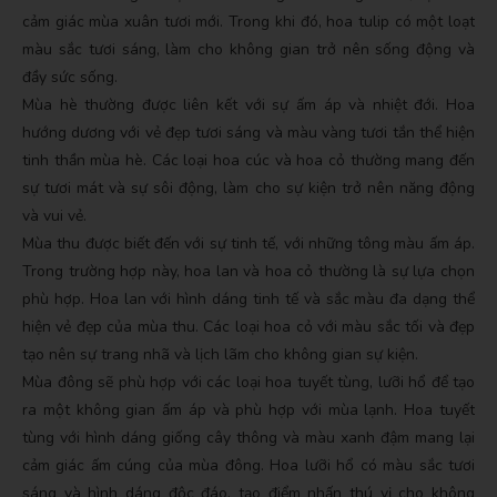
cảm giác mùa xuân tươi mới. Trong khi đó, hoa tulip có một loạt
màu sắc tươi sáng, làm cho không gian trở nên sống động và
đầy sức sống.
Mùa hè thường được liên kết với sự ấm áp và nhiệt đới. Hoa
hướng dương với vẻ đẹp tươi sáng và màu vàng tươi tắn thể hiện
tinh thần mùa hè. Các loại hoa cúc và hoa cỏ thường mang đến
sự tươi mát và sự sôi động, làm cho sự kiện trở nên năng động
và vui vẻ.
Mùa thu được biết đến với sự tinh tế, với những tông màu ấm áp.
Trong trường hợp này, hoa lan và hoa cỏ thường là sự lựa chọn
phù hợp. Hoa lan với hình dáng tinh tế và sắc màu đa dạng thể
hiện vẻ đẹp của mùa thu. Các loại hoa cỏ với màu sắc tối và đẹp
tạo nên sự trang nhã và lịch lãm cho không gian sự kiện.
Mùa đông sẽ phù hợp với các loại hoa tuyết tùng, lưỡi hổ để tạo
ra một không gian ấm áp và phù hợp với mùa lạnh. Hoa tuyết
tùng với hình dáng giống cây thông và màu xanh đậm mang lại
cảm giác ấm cúng của mùa đông. Hoa lưỡi hổ có màu sắc tươi
sáng và hình dáng độc đáo, tạo điểm nhấn thú vị cho không