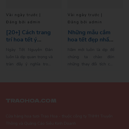
Vài ngày trước |
Vài ngày trước |
Đăng bởi admin
Đăng bởi admin
Những mẫu cắm
Hoa tết năm nay
hoa tết đẹp nhất
có gì Hot?
cho năm 2024
Năm mới luôn là dịp để
Năm mới đến, không khí
chúng ta chào đón
Tết Nguyên Đán lại đang
những thay đổi tích cực
dần tràn ngập khắp nơi.
và nhiều hy vọng. Và
Mỗi dịp Tết đến, người
không có cách nào tốt
Việt không chỉ mong mỏi
hơn để khởi đầu một...
cho một năm mới tràn...
TRAOHOA.COM
Cửa hàng hoa tươi Trao Hoa - thuộc công ty TNHH Truyền
Thông và Quảng Cáo Siêu Kinh Doanh