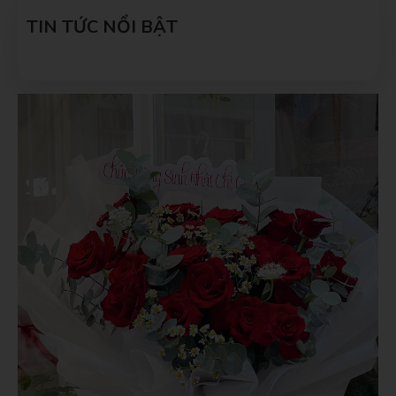
người yêu ý nghĩa nhất
TIN TỨC NỔI BẬT
VÀI NGÀY TRƯỚC