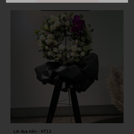
Lời đưa tiễn - KT12