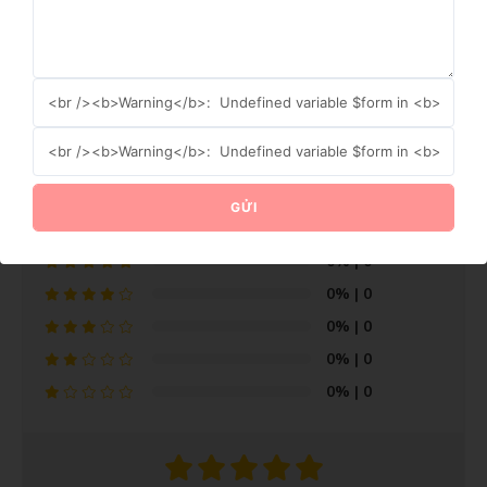
TRAO HOA
Địa chỉ: 36 Đường D5 - Phường 25 - Quận Bình Thạnh - TP
Hồ Chí Minh
Điện thoại: 0932427799
GỬI NGAY
0.0
0 đánh giá
GỬI
0%
| 0
0%
| 0
0%
| 0
0%
| 0
0%
| 0