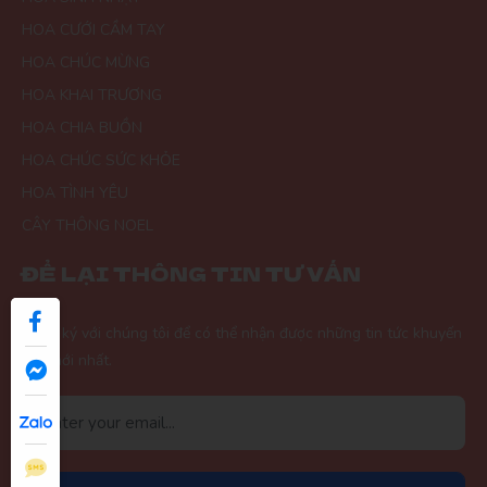
HOA CƯỚI CẦM TAY
HOA CHÚC MỪNG
HOA KHAI TRƯƠNG
HOA CHIA BUỒN
HOA CHÚC SỨC KHỎE
HOA TÌNH YÊU
CÂY THÔNG NOEL
ĐỂ LẠI THÔNG TIN TƯ VẤN
Đăng ký với chúng tôi để có thể nhận được những tin tức khuyến
mãi mới nhất.