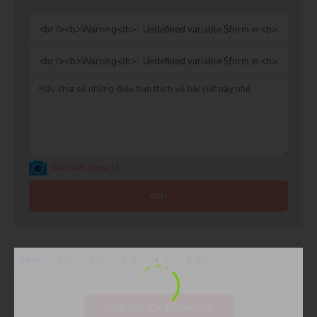
Gửi ảnh thực tế
GỬI
Tất cả
1
2
3
4
5
XEM TẤT CẢ ĐÁNH GIÁ