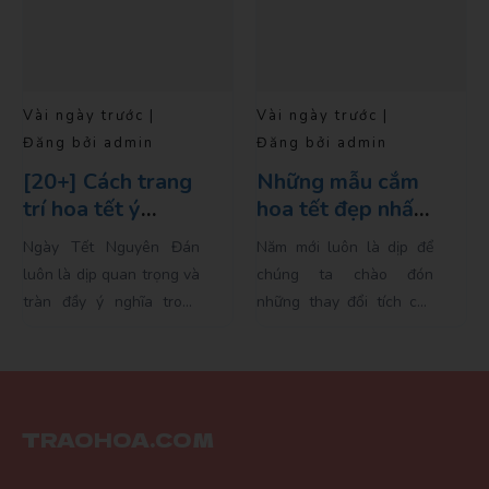
Vài ngày trước |
Vài ngày trước |
Đăng bởi admin
Đăng bởi admin
Những mẫu cắm
Hoa tết năm nay
hoa tết đẹp nhất
có gì Hot?
cho năm 2024
Năm mới luôn là dịp để
Năm mới đến, không khí
chúng ta chào đón
Tết Nguyên Đán lại đang
những thay đổi tích cực
dần tràn ngập khắp nơi.
và nhiều hy vọng. Và
Mỗi dịp Tết đến, người
không có cách nào tốt
Việt không chỉ mong mỏi
hơn để khởi đầu một...
cho một năm mới tràn...
TRAOHOA.COM