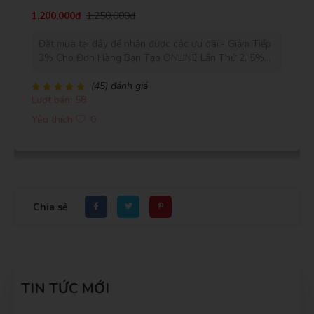
1,200,000đ
1,250,000đ
Đặt mua tại đây để nhận được các ưu đãi:- Giảm Tiếp
3% Cho Đơn Hàng Bạn Tạo ONLINE Lần Thứ 2, 5%
Cho Đơn Hàng Bạn Tạo ONLINE Lần Thứ 6 Và 10%
Cho Đơn Hàng Bạn Tạo ONLINE Lần Thứ 12.- Miễn
(45) đánh giá
Lượt bán: 58
Phí Giao Khu Vực Nội Thành- Giao Gấp Trong Vòng 2
Giờ- Cam Kết 100% Hoàn Lại Tiền Nếu Bạn Không
Yêu thích
0
Hài Lòng- Cam Kết Hoa Tươi Trên 3 Ngày
Chia sẻ
TIN TỨC MỚI