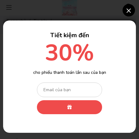
×
Trang chủ
/
Tin tức
/
LỰA CHỌN HOA PHÙ HỢP CHO HOA THỜ CÚNG
Tiết kiệm đến
30%
LỰA CHỌN HOA PHÙ HỢP CHO HOA
THỜ CÚNG
Vài ngày trước
Lượt xem: 2686
Tin tức
cho phiếu thanh toán lần sau của bạn
(Có 70 người đang xem cùng bạn)
Thờ cúng là một loại hình tín ngưỡng truyền thống rất phổ biến
của người Việt Nam. Đây là một hình thức quan trọng của nhiều
tôn giáo và nghi lễ. Việc này không chỉ thể hiện lòng kính trọng,
tôn với thần linh hay ông bà tổ tiên, mà còn tạo ra không gian
thiêng liêng và trang trọng.
Hãy cùng
traohoa
tìm hiểu về
cách
lựa chọn hoa
sao cho phù hợp với việc thờ cùng.