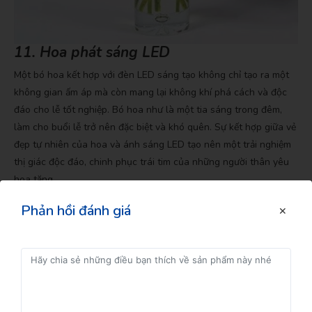
11. Hoa phát sáng LED
Một bó hoa kết hợp với đèn LED sáng tạo không chỉ tạo ra một
không gian ấm áp mà còn mang lại không khí phá cách và độc
đáo cho lễ tốt nghiệp. Bó hoa như là một tia sáng trong đêm,
làm cho buổi lễ trở nên đặc biệt và khó quên. Sự kết hợp giữa vẻ
Đăng kí để nhận thông tin
đẹp tự nhiên của hoa và ánh sáng LED tạo nên một trải nghiệm
thị giác độc đáo, chinh phục trái tim của những người thân yêu
hoa tặng.
Phản hồi đánh giá