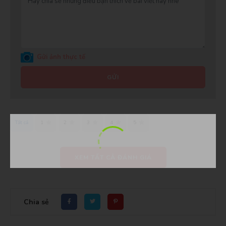
Gửi ảnh thực tế
GỬI
Tất cả
1
2
3
4
5
XEM TẤT CẢ ĐÁNH GIÁ
Chia sẻ