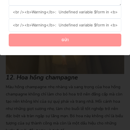
GỬI NGAY
GỬI
12. Hoa hồng champagne
Màu hồng champagne nhẹ nhàng và sang trọng của hoa hồng
champagne không chỉ làm cho bó hoa trở nên đẳng cấp mà còn
tạo nên không khí của sự quý phái và trang nhã. Mỗi cánh hoa
như những giọt sương nhẹ, làm cho buổi lễ tốt nghiệp trở nên
đặc biệt và tràn ngập sự lãng mạn. Bó hoa này không chỉ là biểu
tượng của sự thành công mà còn là một dấu hiệu cho những