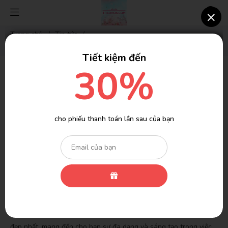
×
Trang chủ
/
Tin tức
/
Khám phá 20+ ý tưởng mẫu hoa tốt nghiệp đẹp nhất
Tiết kiệm đến
30%
Khám phá 20+ ý tưởng mẫu hoa tốt nghiệp
đẹp nhất
Vài ngày trước
Lượt xem: 2614
Tin tức
cho phiếu thanh toán lần sau của bạn
(Có 140 người đang xem cùng bạn)
Buổi lễ tốt nghiệp không chỉ là một dịp quan trọng để tôn vinh
sự nỗ lực và thành công của sinh viên mà còn là dịp để chia sẻ
niềm vui và hoan hỉ với gia đình và bạn bè. Trong không khí
trang trọng và ấm cúng của buổi lễ, một trong những điểm nhấn
quan trọng không thể thiếu chính là những bó hoa tươi tắn và ý
nghĩa. Bài viết này sẽ khám phá 20+ ý tưởng mẫu hoa tốt nghiệp
đẹp nhất, mang đến cho bạn sự đa dạng và sáng tạo trong việc