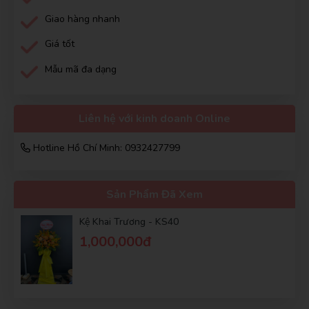
Giao hàng nhanh
Xuân An
Giá tốt
XA
(Đánh giá 2 năm trước)
Mẫu mã đa dạng
được 1 người bạn giới thiệu, nhưng khi trãi nghiệm thì ở đây
đúng là tuyệt vời
Liên hệ với kinh doanh Online
Hotline Hồ Chí Minh: 0932427799
Nguyễn Phước Đạt
NĐ
(Đánh giá 2 năm trước)
Sản Phẩm Đã Xem
Bạn nên thử sử dụng sản phẩm 1 lần, chắc chắn cũng sẽ
Kệ Khai Trương - KS40
bất ngờ giống tôi, quá hài lòng
1,000,000đ
Lương Văn Hồ
LH
(Đánh giá 2 năm trước)