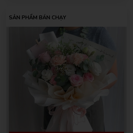
muốn mua hàng chuẩn sịn phải mua ở đây, nhiều bên lương
lẹo còn ở đây mua lần 3 rồi rất ok
SẢN PHẨM BÁN CHẠY
Phú Quốc
PQ
(Đánh giá 2 năm trước)
shop phục vụ tốt, có cơ hội sẽ ủng hộ shop thêmm
Thịnh Nguyễn
TN
(Đánh giá 2 năm trước)
Shop đóng gói rất cẩn thận.Hàng giao nhanh