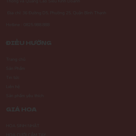
Thông và Quảng Cáo Siêu Kinh Doanh
Địa chỉ: 36 Đường D5, Phường 25, Quận Bình Thạnh
Thái Quý
TQ
Hotline : 0825.988.888
(Đánh giá 2 năm trước)
Nhân viên tuy ít nhưng phục vụ rất chu đáo nhưng nhiệt
ĐIỀU HƯỚNG
tình
Trang chủ
Sản Phẩm
Tuyền
T
(Đánh giá 2 năm trước)
Tin tức
Liên hệ
Trang dễ lựa sản phẩm cực, phân loại rõ ràng, không rành
Sản phẩm yêu thích
mấy này mà mua cũng dễ
GIÁ HOA
Thanh Nở
TN
HOA SINH NHẬT
(Đánh giá 2 năm trước)
HOA CƯỚI CẦM TAY