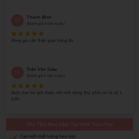
Thanh Bình
TB
(Đánh giá 2 năm trước)
Hoài Nam
(Huyện Nhơn Trạch)
đã mua sản phẩm
Kệ Khai
Trương - KS40
đóng gói cẩn thận giao hàng đủ
Nguyễn Thanh
(Quận Bình Thạnh)
đã mua sản phẩm
Kệ Khai
Trương - KS40
Trần Thị Mỹ Hạnh
(Huyện Củ Chi)
đã mua sản phẩm
Kệ Khai
Trần Văn Giàu
Trương - KS40
TG
(Đánh giá 2 năm trước)
được bạn bè giới thiệu nên mới dùng thử, phải nói là số 1
luôn
Xuân Hải
XH
(Đánh giá 2 năm trước)
Yên Tâm Mua Sắm Tại Web Trao Hoa
Hàng xin sò nha mọi người nên mua giao hàng nhanh ủng
hộ shop 5 sao
Cam kết chất lượng hoa tươi