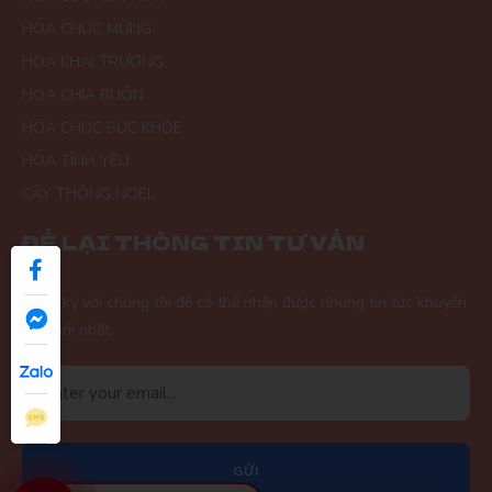
Trước đây cũng mua nhiều bên, từ ngày mua thử, rất hài
HOA CHÚC MỪNG
lòng về sản phẩm cũng như chất lượng
HOA KHAI TRƯƠNG
HOA CHIA BUỒN
HOA CHÚC SỨC KHỎE
Thiên Nhân
TN
(Đánh giá 2 năm trước)
HOA TÌNH YÊU
CÂY THÔNG NOEL
Chuyên nghiệp lắm
ĐỂ LẠI THÔNG TIN TƯ VẤN
Đăng ký với chúng tôi để có thể nhận được những tin tức khuyến
Thạch Lê
TL
mãi mới nhất.
(Đánh giá 2 năm trước)
tôi rất khó trong việc lựa chọn bất kì sản phẩm hay dịch vụ
cho mình và gia đình hay công việc nhưng thật sự ở đây
làm tôi trên cả hài lòng
GỬI