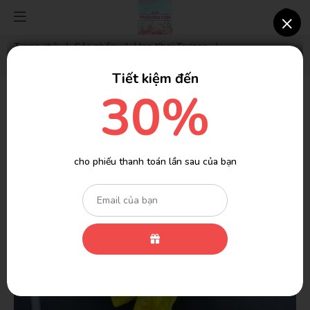
×
Trang chủ
/
Sản phẩm
/
Hoa Khai Trương
/
Kệ Khai Trương - KS40
Tiết kiệm đến
30%
cho phiếu thanh toán lần sau của bạn