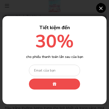
×
Trang chủ
/
Tin tức
/
TỪ A ĐẾN Z: Ý NGHĨA CỦA MÀU SẮC HOA TRONG TÌNH YÊU
Tiết kiệm đến
30%
TỪ A ĐẾN Z: Ý NGHĨA CỦA MÀU SẮC HOA
TRONG TÌNH YÊU
Vài ngày trước
Lượt xem: 2746
Tin tức
cho phiếu thanh toán lần sau của bạn
(Có 75 người đang xem cùng bạn)
Tình yêu và hoa luôn liên kết mật thiết với nhau trong văn hóa.
Không chỉ là món quà thú vị, mà mỗi bông hoa còn có màu sắc
và ý nghĩa đặc biệt. Trong bài viết này, chúng ta sẽ khám phá
từng màu sắc của hoa và ý nghĩa của chúng trong tình yêu.
1. Ánh sáng tinh khiết - Màu trắng
Màu trắng thường tượng trưng cho tinh khiết và trong sáng. Hoa