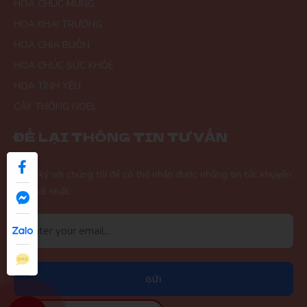
HOA CHÚC MỪNG
HOA KHAI TRƯƠNG
HOA CHIA BUỒN
HOA CHÚC SỨC KHỎE
HOA TÌNH YÊU
CÂY THÔNG NOEL
ĐỂ LẠI THÔNG TIN TƯ VẤN
Đăng ký với chúng tôi để có thể nhận được những tin tức khuyến
mãi mới nhất.
GỬI