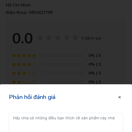
Hồ Chí Minh
Điện thoại: 0932427799
0.0
0 đánh giá
0%
| 0
Đăng kí để nhận thông tin
0%
| 0
0%
| 0
0%
| 0
0%
| 0
Phản hồi đánh giá