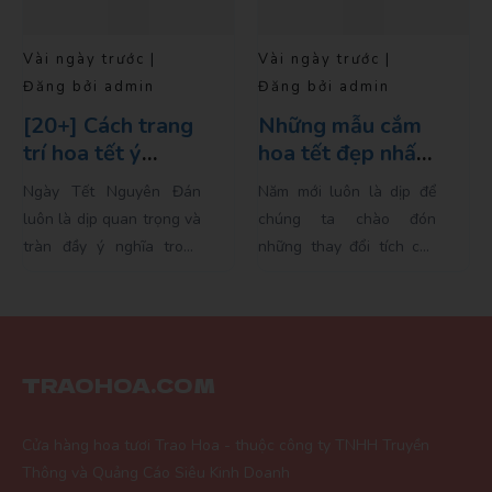
Vài ngày trước |
Vài ngày trước |
Đăng bởi admin
Đăng bởi admin
ang
Những mẫu cắm
Hoa tết năm nay
hoa tết đẹp nhất
có gì Hot?
cho năm 2024
 Đán
Năm mới luôn là dịp để
Năm mới đến, không k
ng và
chúng ta chào đón
Tết Nguyên Đán lại đa
rong
những thay đổi tích cực
dần tràn ngập khắp nơ
thống
và nhiều hy vọng. Và
Mỗi dịp Tết đến, ngư
 Điểm
không có cách nào tốt
Việt không chỉ mong m
hiếu
hơn để khởi đầu một...
cho một năm mới tràn...
TRAOHOA.COM
Cửa hàng hoa tươi Trao Hoa - thuộc công ty TNHH Truyền
Thông và Quảng Cáo Siêu Kinh Doanh