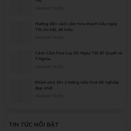
Tết
VÀI NGÀY TRƯỚC
Hướng dẫn cách cắm hoa thanh liễu ngày
Tết chi tiết, dễ hiểu
VÀI NGÀY TRƯỚC
Cách Cắm Hoa Lay Ơn Ngày Tết: Bí Quyết và
Ý Nghĩa
VÀI NGÀY TRƯỚC
Khám phá 20+ ý tưởng mẫu hoa tốt nghiệp
đẹp nhất
VÀI NGÀY TRƯỚC
Gợi ý những bó hoa cầu hôn dành tặng
người yêu ý nghĩa nhất
TIN TỨC NỔI BẬT
VÀI NGÀY TRƯỚC