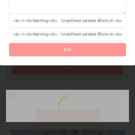
GỬI NGAY
GỬI
Gửi ảnh thực tế
GỬI
Tất cả
1
2
3
4
5
XEM TẤT CẢ ĐÁNH GIÁ