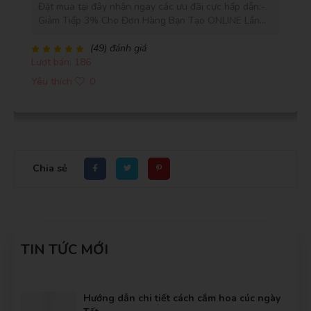
Đặt mua tại đây nhận ngay các ưu đãi cực hấp dẫn:-
Giảm Tiếp 3% Cho Đơn Hàng Bạn Tạo ONLINE Lần
Thứ 2, 5% Cho Đơn Hàng Bạn Tạo ONLINE Lần Thứ 6
Và 10% Cho Đơn Hàng Bạn Tạo ONLINE Lần Thứ
(49) đánh giá
Lượt bán: 186
12.- Miễn Phí Giao Khu Vực Nội Thành- Giao Gấp
Trong Vòng 2 Giờ- Cam Kết 100% Hoàn Lại Tiền Nếu
Yêu thích
0
Bạn Không Hài Lòng- Hoa tươi nhập khẩu- Cam Kết
Hoa Tươi Trên 3 Ngày
Chia sẻ
TIN TỨC MỚI
Hướng dẫn chi tiết cách cắm hoa cúc ngày