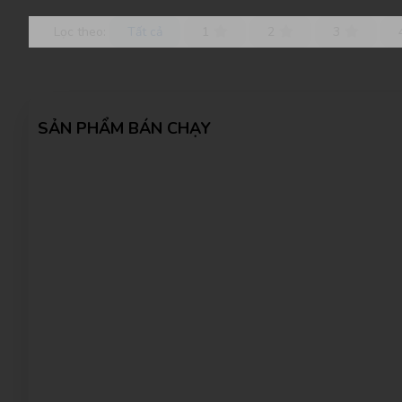
Lọc theo:
Tất cả
1
2
3
SẢN PHẨM BÁN CHẠY