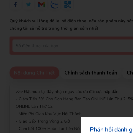
Quý khách vui lòng để lại số điện thoại nếu sản phẩm này hế
chúng tôi sẽ hỗ trợ trong thời gian sớm nhất
Nội dung Chi Tiết
Chính sách thanh toán
Ch
Đăng kí để nhận
>>> Đặt mua tại đây nhận ngay các ưu đãi cực hấp dẫn:
- Giảm Tiếp 3% Cho Đơn Hàng Bạn Tạo ONLINE Lần Thứ 2, 
ONLINE Lần Thứ 12.
- Miễn Phí Giao Khu Vực Nội Thành
- Giao Gấp Trong Vòng 2 Giờ
Phản hồi đánh g
- Cam Kết 100% Hoàn Lại Tiền Nếu Bạn Không Hài Lòng