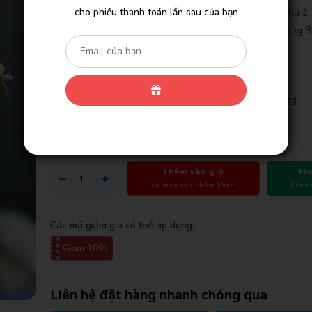
cho phiếu thanh toán lần sau của bạn
- Giảm Tiếp 3% Cho Đơn Hàng Bạn Tạo ONLINE Lần Thứ 2
Hàng Bạn Tạo ONLINE Lần Thứ 6 Và 10% Cho Đơn Hàng B
ONLINE Lần Thứ 12.
- Miễn Phí Giao Khu Vực Nội Thành
- Giao Gấp Trong Vòng 2 Giờ
- Cam Kết 100% Hoàn Lại Tiền Nếu Bạn Không Hài Lòng
- Hoa tươi nhập khẩu
- Cam Kết Hoa Tươi Trên 3 Ngày
Thêm vào giỏ
Mu
và mua sản phẩm khác
Thanh
Các mã giảm giá có thể áp dụng:
Giảm 10%
Liên hệ đặt hàng nhanh chóng qua