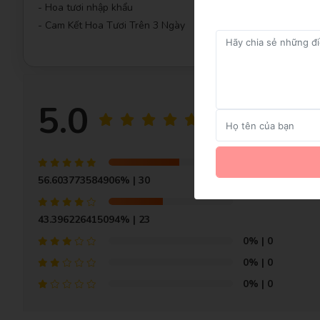
- Hoa tươi nhập khẩu
- Cam Kết Hoa Tươi Trên 3 Ngày
5.0
53 đánh giá
GỬI NGAY
56.603773584906%
| 30
43.396226415094%
| 23
0%
| 0
0%
| 0
0%
| 0