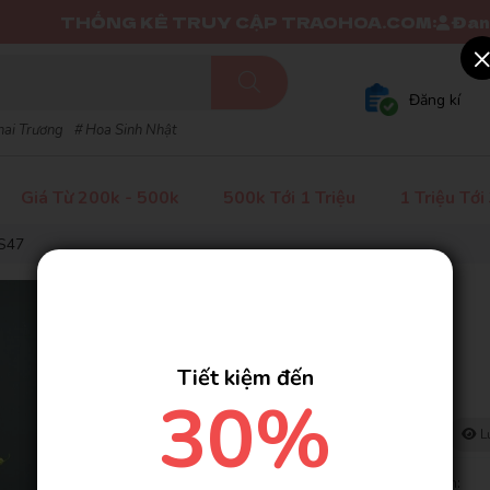
ỐNG KÊ TRUY CẬP TRAOHOA.COM:
Đang online: 
Đăng kí
hai Trương
Hoa Sinh Nhật
Giá Từ 200k - 500k
500k Tới 1 Triệu
1 Triệu Tới
BS47
Vẻ Đẹp Tươi Mát - BS47
SKU:
BS47
( 53 đánh giá )
Tiết kiệm đến
Liên hệ
30%
Có
106
người đang xem cùng bạn
Lượt mua: 77
Lư
>>> Đặt mua tại đây nhận ngay các ưu đãi cực hấp dẫn: