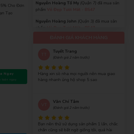
phẩm
Vẻ Đẹp Tươi Mát - BS47
Tuyết Trang
, 5% Cho Đơn
TT
(Đánh giá 2 năm trước)
ạn Tạo
Nguyễn Hoàng John
(Quận 3)
đã mua sản
phẩm
Vẻ Đẹp Tươi Mát - BS47
Hàng xin sò nha mọi người nên mua giao
hàng nhanh ủng hộ shop 5 sao
Hoài Nam
(Huyện Nhơn Trạch)
đã mua sản
ĐÁNH GIÁ KHÁCH HÀNG
phẩm
Vẻ Đẹp Tươi Mát - BS47
Nguyễn Thùy Trang
(Quận Tân Bình)
đã mua
Văn Chí Tâm
VT
sản phẩm
Vẻ Đẹp Tươi Mát - BS47
(Đánh giá 2 năm trước)
Lê Thị Minh Phượng
(Huyện Nghĩa Đàn)
đã
a Ngay
mua sản phẩm
Vẻ Đẹp Tươi Mát - BS47
Bạn nên thử sử dụng sản phẩm 1 lần, chắc
 toán ngay
chắn cũng sẽ bất ngờ giống tôi, quá hài
Võ Trung Đức
(Quận Gò Vấp)
đã mua sản
lòng
phẩm
Vẻ Đẹp Tươi Mát - BS47
Thúy Hằng
Nguyễn Thị Thanh Mai
(Quận Bình Tân)
đã
TH
(Đánh giá 2 năm trước)
mua sản phẩm
Vẻ Đẹp Tươi Mát - BS47
Trần Thị Bích Trâm
(Quận 6)
đã mua sản
Không có từ nào có thể nói bằng từ ok
phẩm
Vẻ Đẹp Tươi Mát - BS47