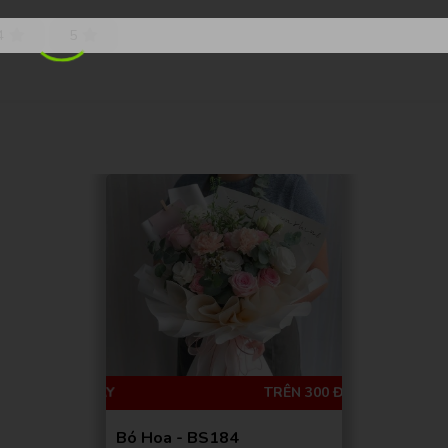
4
5
BÁN CHẠY
TRÊN 300 
Bó Hoa - BS184