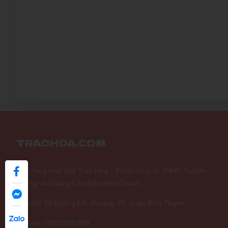
TRAOHOA.COM
Cửa hàng hoa tươi Trao Hoa - thuộc công ty TNHH Truyền
Thông và Quảng Cáo Siêu Kinh Doanh
Địa chỉ: 36 Đường D5, Phường 25, Quận Bình Thạnh
Hotline : 0825.988.888