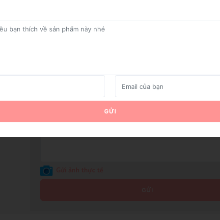
GỬI
Gửi ảnh thực tế
GỬI