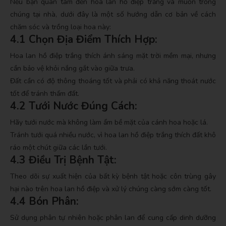
Nếu bạn quan tâm đến hoa lan hồ điệp trắng và muốn trồng
chúng tại nhà, dưới đây là một số hướng dẫn cơ bản về cách
chăm sóc và trồng loại hoa này:
4.1 Chọn Địa Điểm Thích Hợp:
Hoa lan hồ điệp trắng thích ánh sáng mặt trời mềm mại, nhưng
cần bảo vệ khỏi nắng gắt vào giữa trưa.
Đất cần có độ thông thoáng tốt và phải có khả năng thoát nước
tốt để tránh thấm đất.
4.2 Tưới Nước Đúng Cách:
Hãy tưới nước mà không làm ẩm bề mặt của cánh hoa hoặc lá.
Tránh tưới quá nhiều nước, vì hoa lan hồ điệp trắng thích đất khô
ráo một chút giữa các lần tưới.
4.3 Điều Trị Bệnh Tật:
Theo dõi sự xuất hiện của bất kỳ bệnh tật hoặc côn trùng gây
hại nào trên hoa lan hồ điệp và xử lý chúng càng sớm càng tốt.
4.4 Bón Phân:
Sử dụng phân tự nhiên hoặc phân lan để cung cấp dinh dưỡng