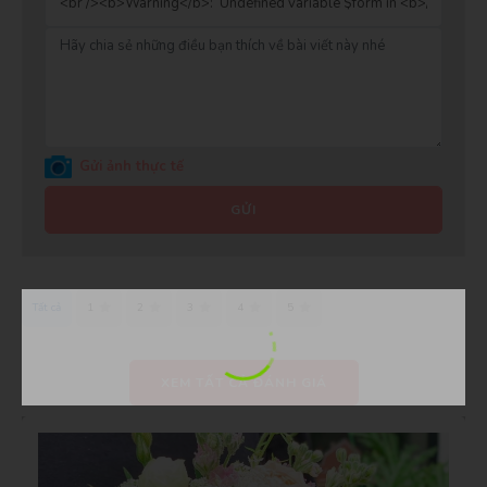
Gửi ảnh thực tế
GỬI
Tất cả
1
2
3
4
5
XEM TẤT CẢ ĐÁNH GIÁ