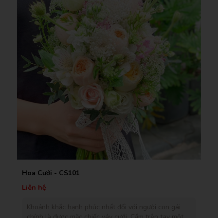
Bó Hoa Xinh - BS156
Liên hệ
n gái
Đặt mua tại đây nhận ngay các ưu đãi cực hấp dẫ
ay một
Giảm Tiếp 3% Cho Đơn Hàng Bạn Tạo ONLINE L