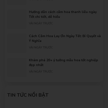
Hướng dẫn cách cắm hoa thanh liễu ngày
Tết chi tiết, dễ hiểu
VÀI NGÀY TRƯỚC
Cách Cắm Hoa Lay Ơn Ngày Tết: Bí Quyết và
Ý Nghĩa
VÀI NGÀY TRƯỚC
Khám phá 20+ ý tưởng mẫu hoa tốt nghiệp
đẹp nhất
VÀI NGÀY TRƯỚC
Gợi ý những bó hoa cầu hôn dành tặng
người yêu ý nghĩa nhất
TIN TỨC NỔI BẬT
VÀI NGÀY TRƯỚC