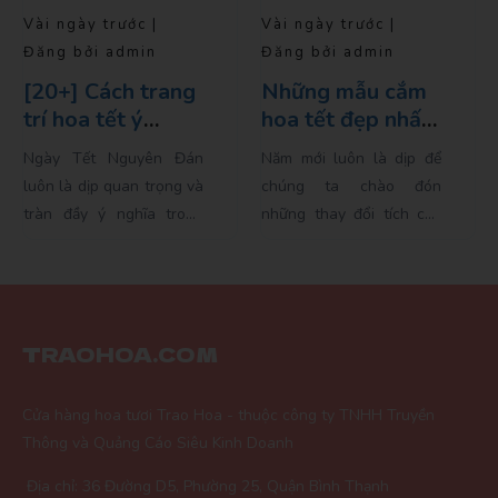
Vài ngày trước |
Vài ngày trước |
Đăng bởi admin
Đăng bởi admin
Những mẫu cắm
Hoa tết năm nay
hoa tết đẹp nhất
có gì Hot?
cho năm 2024
Năm mới luôn là dịp để
Năm mới đến, không khí
chúng ta chào đón
Tết Nguyên Đán lại đang
những thay đổi tích cực
dần tràn ngập khắp nơi.
và nhiều hy vọng. Và
Mỗi dịp Tết đến, người
không có cách nào tốt
Việt không chỉ mong mỏi
hơn để khởi đầu một...
cho một năm mới tràn...
TRAOHOA.COM
Cửa hàng hoa tươi Trao Hoa - thuộc công ty TNHH Truyền
Thông và Quảng Cáo Siêu Kinh Doanh
Địa chỉ: 36 Đường D5, Phường 25, Quận Bình Thạnh