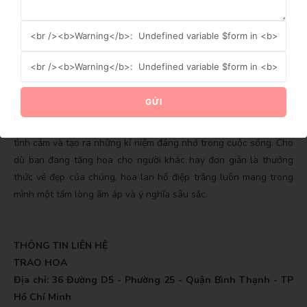
còn là biểu tượng của tình yêu, sự thành công, trí tuệ và tinh
khiết. Sự tượng trưng và ý nghĩa của hoa này đã gắn liền với
nhiều khía cạnh của cuộc sống và văn hóa, tạo nên một hình ảnh
màu trắng tinh khôi đầy sức mạnh. Khi bạn nhìn thấy hoa lan hồ
GỬI NGAY
điệp trắng, hãy nghĩ đến những giá trị và ý nghĩa mà nó mang lại,
và cảm nhận sự đẹp đẽ và tinh tế của nó trong thế giới tự nhiên
GỬI
và nghệ thuật.
Nhớ rằng, sự tương tác với hoa lan hồ điệp trắng có thể thúc đẩy
tình cảm và tạo ra những kỉ niệm đáng nhớ trong cuộc sống. Cho
dù bạn đang tặng hoa cho người khác hay đơn giản là thưởng
thức vẻ đẹp của chúng, hoa lan hồ điệp trắng luôn mang trong
mình một tấm lòng ấm áp và ý nghĩa sâu sắc.
THÔNG TIN LIÊN HỆ
TRAO HOA
Địa chỉ: 36 Đường D5 - Phường 25 - Quận Bình Thạnh - TP
Hồ Chí Minh