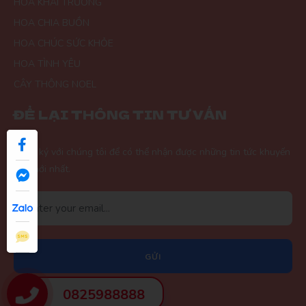
HOA KHAI TRƯƠNG
HOA CHIA BUỒN
HOA CHÚC SỨC KHỎE
HOA TÌNH YÊU
CÂY THÔNG NOEL
ĐỂ LẠI THÔNG TIN TƯ VẤN
Đăng ký với chúng tôi để có thể nhận được những tin tức khuyến
mãi mới nhất.
GỬI
0825988888