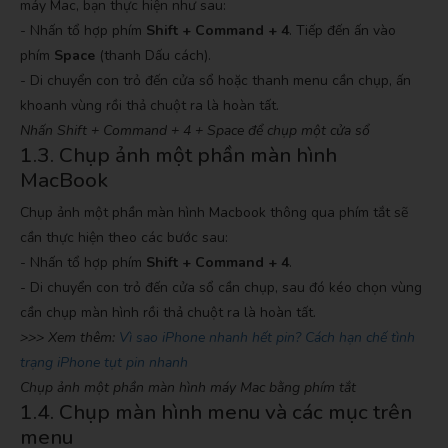
máy Mac, bạn thực hiện như sau:
- Nhấn tổ hợp phím
Shift + Command + 4
. Tiếp đến ấn vào
phím
Space
(thanh Dấu cách).
- Di chuyển con trỏ đến cửa sổ hoặc thanh menu cần chụp, ấn
khoanh vùng rồi thả chuột ra là hoàn tất.
Nhấn Shift + Command + 4 + Space để chụp một cửa sổ
1.3. Chụp ảnh một phần màn hình
MacBook
Chụp ảnh một phần màn hình Macbook thông qua phím tắt sẽ
cần thực hiện theo các bước sau:
- Nhấn tổ hợp phím
Shift + Command + 4
.
- Di chuyển con trỏ đến cửa sổ cần chụp, sau đó kéo chọn vùng
cần chụp màn hình rồi thả chuột ra là hoàn tất.
>>> Xem thêm:
Vì sao iPhone nhanh hết pin? Cách hạn chế tình
trạng iPhone tụt pin nhanh
Chụp ảnh một phần màn hình máy Mac bằng phím tắt
1.4. Chụp màn hình menu và các mục trên
menu