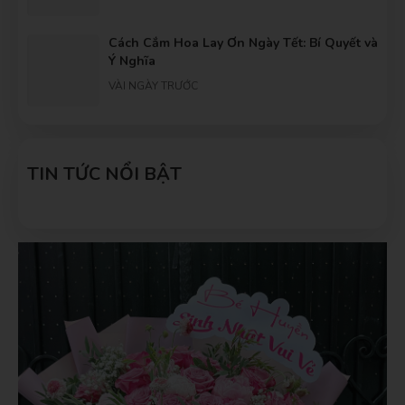
Cách Cắm Hoa Lay Ơn Ngày Tết: Bí Quyết và
Ý Nghĩa
VÀI NGÀY TRƯỚC
Khám phá 20+ ý tưởng mẫu hoa tốt nghiệp
đẹp nhất
TIN TỨC NỔI BẬT
VÀI NGÀY TRƯỚC