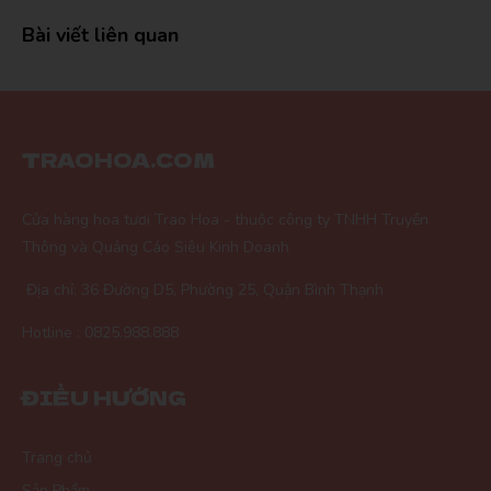
Bài viết liên quan
TRAOHOA.COM
Cửa hàng hoa tươi Trao Hoa - thuộc công ty TNHH Truyền
Thông và Quảng Cáo Siêu Kinh Doanh
Địa chỉ: 36 Đường D5, Phường 25, Quận Bình Thạnh
Hotline : 0825.988.888
ĐIỀU HƯỚNG
Trang chủ
Sản Phẩm