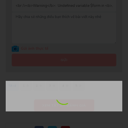
Gửi ảnh thực tế
GỬI
Tất cả
1
2
3
4
5
XEM TẤT CẢ ĐÁNH GIÁ