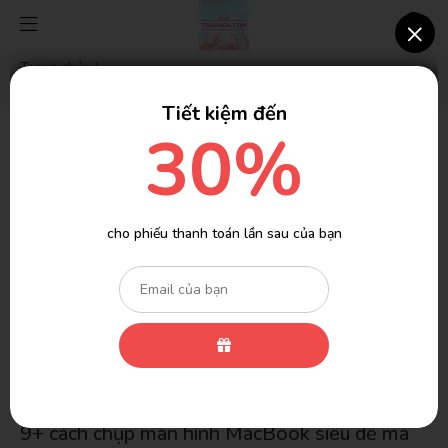
×
Trang chủ
/
9+ cách chụp màn hình MacBook siêu dễ mà bạn nên biết
Tiết kiệm đến
30%
9+ cách chụp màn hình MacBook siêu dễ mà
bạn nên biết
Vài ngày trước
Lượt xem: 1566
cho phiếu thanh toán lần sau của bạn
(Có 127 người đang xem cùng bạn)
Chụp màn hình có lẽ là một trong những tính năng mà người
dùng MacBook sử dụng nhiều nhất. Vậy bạn đã biết có những
cách nào để chụp màn hình MacBook chưa? Hãy cùng tìm hiểu
ngay 9+ cách chụp ảnh màn hình trên Mac siêu đơn giản và
nhanh chóng trong bài viết dưới đây nhé!
9+ cách chụp màn hình MacBook siêu dễ mà