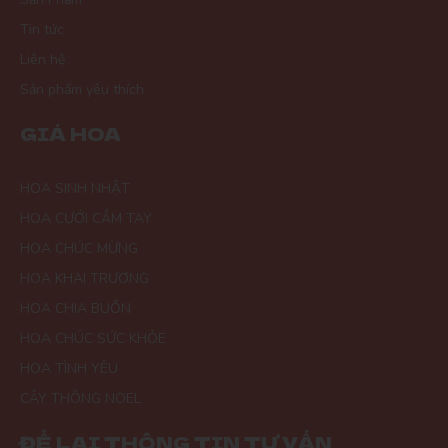
Tin tức
Liên hệ
Sản phẩm yêu thích
GIÁ HOA
HOA SINH NHẬT
HOA CƯỚI CẦM TAY
HOA CHÚC MỪNG
HOA KHAI TRƯƠNG
HOA CHIA BUỒN
HOA CHÚC SỨC KHỎE
HOA TÌNH YÊU
CÂY THÔNG NOEL
ĐỂ LẠI THÔNG TIN TƯ VẤN